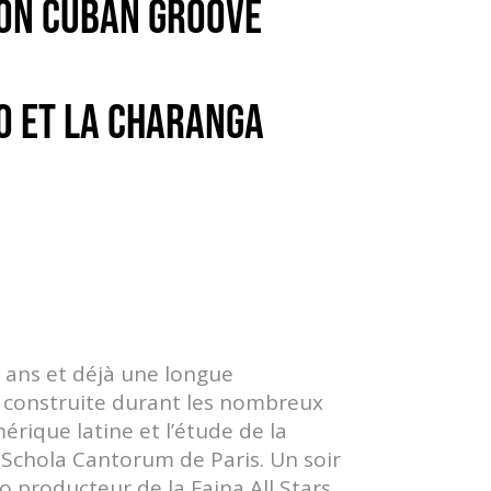
 SON CUBAN GROOVE
DO ET LA CHARANGA
e ans et déjà une longue
i construite durant les nombreux
rique latine et l’étude de la
 Schola Cantorum de Paris. Un soir
 producteur de la Faina All Stars