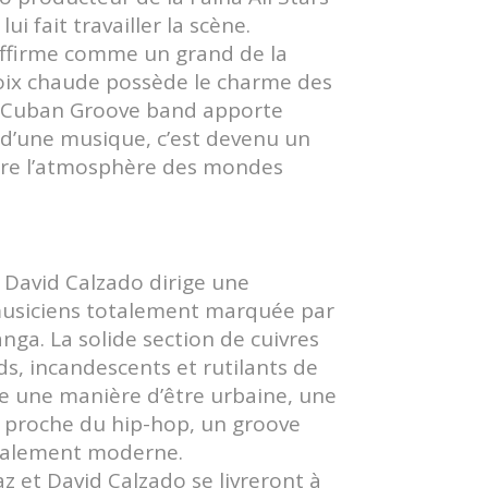
ui fait travailler la scène.
affirme comme un grand de la
oix chaude possède le charme des
n Cuban Groove band apporte
é d’une musique, c’est devenu un
ire l’atmosphère des mondes
, David Calzado dirige une
musiciens totalement marquée par
nga. La solide section de cuivres
s, incandescents et rutilants de
te une manière d’être urbaine, une
n proche du hip-hop, un groove
otalement moderne.
az et David Calzado se livreront à