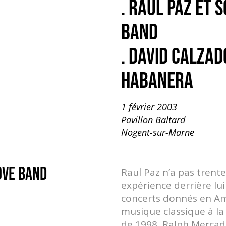
. RAUL PAZ ET
BAND
. DAVID CALZA
HABANERA
1 février 2003
Pavillon Baltard
Nogent-sur-Marne
OVE BAND
Raul Paz n’a pas trent
expérience derrière lu
concerts donnés en Amé
musique classique à la
de 1998, Ralph Mercado