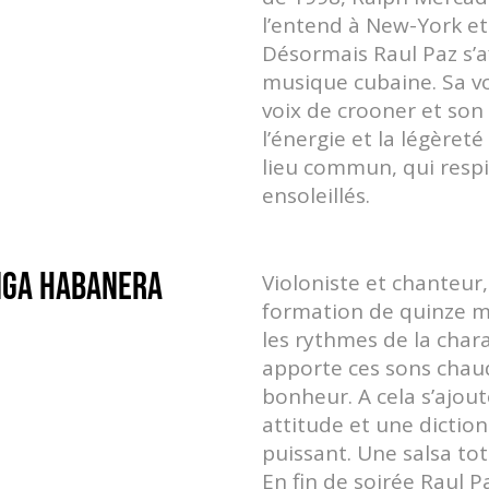
l’entend à New-York et l
Désormais Raul Paz s’
musique cubaine. Sa v
voix de crooner et so
l’énergie et la légèret
lieu commun, qui resp
ensoleillés.
NGA HABANERA
Violoniste et chanteur
formation de quinze 
les rythmes de la chara
apporte ces sons chaud
bonheur. A cela s’ajou
attitude et une dictio
puissant. Une salsa t
En fin de soirée Raul P