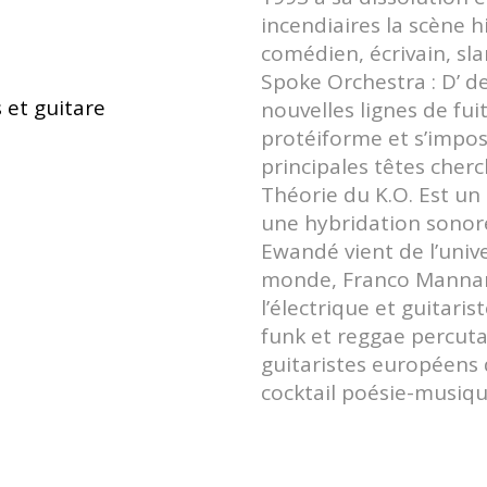
incendiaires la scène 
comédien, écrivain, sl
Spoke Orchestra : D’ de
s et guitare
nouvelles lignes de fui
protéiforme et s’impo
principales têtes cher
Théorie du K.O. Est u
une hybridation sonore 
Ewandé vient de l’univ
monde, Franco Mannar
l’électrique et guitaris
funk et reggae percuta
guitaristes européens
cocktail poésie-musiqu