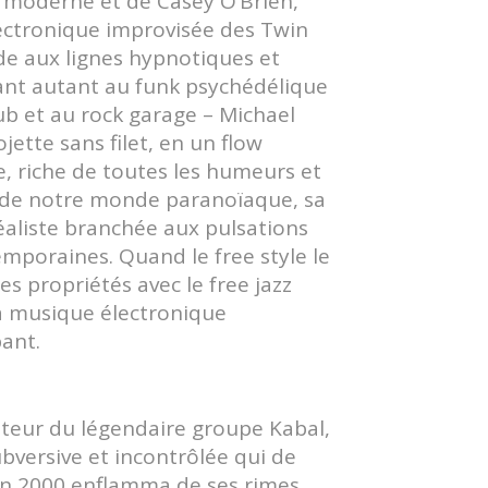
ie moderne et de Casey O’Brien,
lectronique improvisée des Twin
ïde aux lignes hypnotiques et
nt autant au funk psychédélique
b et au rock garage – Michael
jette sans filet, en un flow
e, riche de toutes les humeurs et
 de notre monde paranoïaque, sa
éaliste branchée aux pulsations
emporaines. Quand le free style le
es propriétés avec le free jazz
la musique électronique
ant.
ateur du légendaire groupe Kabal,
bversive et incontrôlée qui de
 en 2000 enflamma de ses rimes