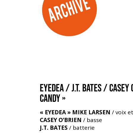
EYEDEA / J.T. BATES / CASEY 
CANDY »
« EYEDEA » MIKE LARSEN
/ voix e
CASEY O’BRIEN
/ basse
J.T. BATES
/ batterie