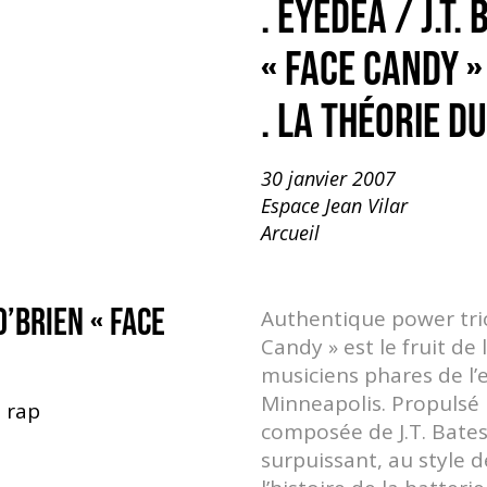
. EYEDEA / J.T.
« FACE CANDY »
. LA THÉORIE DU
30 janvier 2007
Espace Jean Vilar
Arcueil
O’BRIEN « FACE
Authentique power tri
Candy » est le fruit de
musiciens phares de l’
Minneapolis. Propulsé
t rap
composée de J.T. Bates
surpuissant, au style dé