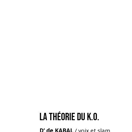
LA THÉORIE DU K.O.
D’ de KABAL
/ voix et slam