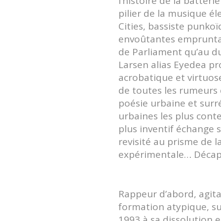
l’histoire de la batter
pilier de la musique é
Cities, bassiste punko
envoûtantes emprunta
de Parliament qu’au du
Larsen alias Eyedea pro
acrobatique et virtuos
de toutes les rumeurs
poésie urbaine et surr
urbaines les plus cont
plus inventif échange s
revisité au prisme de 
expérimentale… Décap
Rappeur d’abord, agit
formation atypique, su
1993 à sa dissolution