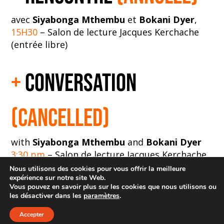
avec
Siyabonga Mthembu
et
Bokani Dyer
,
15H30
– Salon de lecture Jacques Kerchache
(entrée libre)
+
CONVERSATION
(CANCELLED)
with
Siyabonga Mthembu
and
Bokani Dyer
3:30 pm
– Salon de lecture Jacques Kerchache
(free entrance)
Nous utilisons des cookies pour vous offrir la meilleure
expérience sur notre site Web.
← RETOUR À L’AGENDA
Vous pouvez en savoir plus sur les cookies que nous utilisons ou
les désactiver dans les
paramètres
.
MENTIONS LÉGALES
POLITIQUE DE
CONFIDENTIALITÉ
Accepter
PLAN DU SITE