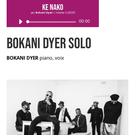
Ke Nako
par
Bokani Dyer
|
Indaba Is (2020)
00:00
Lecteur
audio
BOKANI DYER SOLO
BOKANI DYER
piano, voix