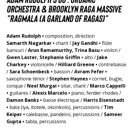
ORCHESTRA & BROOKLYN RAGA MASSIVE
"Ragmala (A Garland of Ragas)"
Adam Rudolph
•
composition, direction
Samarth Nagarkar •
chant /
Jay Gandhi •
flûte
bansuri /
Arun Ramamurthy,
Trina Basu
•
violon /
Gwen Laster,
Stephanie Griffin
•
alto /
Jake
Charkey
•
violoncelle /
Hilliard Greene
•
contrebasse
/
Sara Schoenbeck
•
basson /
Avram Fefer
•
saxophone ténor /
Stephen Haynes •
cornet, bugle,
conque /
Neel Murgai •
sitar, chant /
Marco Cappelli
•
guitares /
Alexis Marcelo
•
piano, fender rhodes /
Damon Banks
•
basse électrique /
Harris Eisenstadt
•
bata (iya, itotele, okonkolo), percussions /
Tim
Keiper •
calebasse, pandeiro, percussions /
Sameer
Gupta •
tabla, percussions