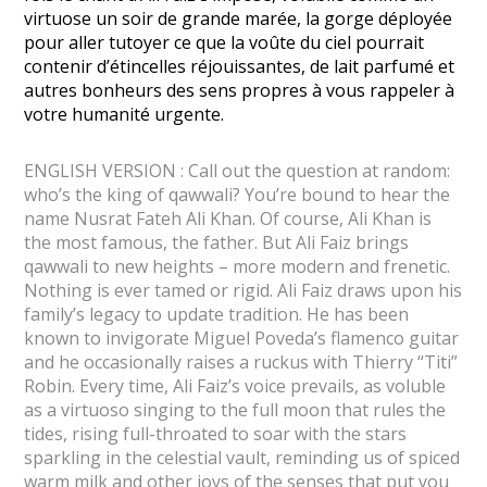
virtuose un soir de grande marée, la gorge déployée
pour aller tutoyer ce que la voûte du ciel pourrait
contenir d’étincelles réjouissantes, de lait parfumé et
autres bonheurs des sens propres à vous rappeler à
votre humanité urgente.
ENGLISH VERSION : Call out the question at random:
who’s the king of qawwali? You’re bound to hear the
name Nusrat Fateh Ali Khan. Of course, Ali Khan is
the most famous, the father. But Ali Faiz brings
qawwali to new heights – more modern and frenetic.
Nothing is ever tamed or rigid. Ali Faiz draws upon his
family’s legacy to update tradition. He has been
known to invigorate Miguel Poveda’s flamenco guitar
and he occasionally raises a ruckus with Thierry “Titi”
Robin. Every time, Ali Faiz’s voice prevails, as voluble
as a virtuoso singing to the full moon that rules the
tides, rising full-throated to soar with the stars
sparkling in the celestial vault, reminding us of spiced
warm milk and other joys of the senses that put you