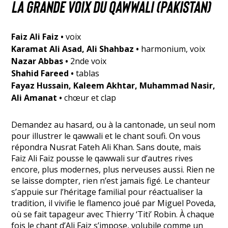
La grande voix du qawwali (Pakistan)
Faiz Ali Faiz
•
voix
Karamat Ali Asad, Ali Shahbaz
•
harmonium, voix
Nazar Abbas
•
2nde voix
Shahid Fareed
•
tablas
Fayaz Hussain, Kaleem Akhtar, Muhammad Nasir,
Ali Amanat
•
chœur et clap
Demandez au hasard, ou à la cantonade, un seul nom
pour illustrer le qawwali et le chant soufi. On vous
répondra Nusrat Fateh Ali Khan. Sans doute, mais
Faiz Ali Faiz pousse le qawwali sur d’autres rives
encore, plus modernes, plus nerveuses aussi. Rien ne
se laisse dompter, rien n’est jamais figé. Le chanteur
s’appuie sur l’héritage familial pour réactualiser la
tradition, il vivifie le flamenco joué par Miguel Poveda,
où se fait tapageur avec Thierry ‘Titi’ Robin. À chaque
fois le chant d’Ali Faiz s’impose, volubile comme un