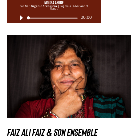
Mousa Azure
par
Go : Organic Orchestra
|
Ragmala : A Garland of
Ragas
00:00
Lecteur
audio
FAIZ ALI FAIZ & Son Ensemble